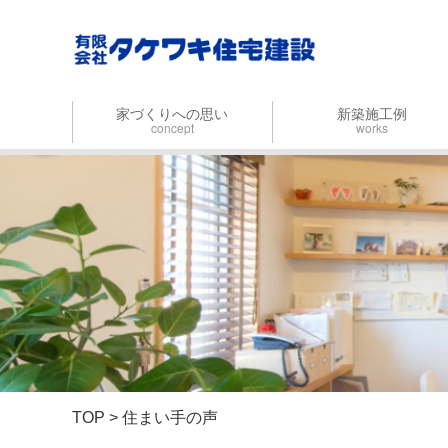
家づくりへの思い
新築施工例
concept
works
家づくりの流れ
タケワキデザイン
お金のはなし
設計事務所デザイン
自然力を活かす
木の家にこだわる
時間をかけてつくる
TOP
> 住まい手の声
住み継ぐ