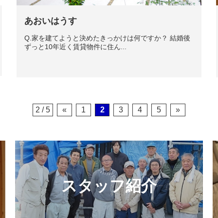
あおいはうす
Q.家を建てようと決めたきっかけは何ですか？ 結婚後
ずっと10年近く賃貸物件に住ん...
2 / 5
«
1
2
3
4
5
»
スタッフ紹介