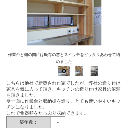
作業台と棚の間には既存の窓とスイッチをピッタリあわせて納
壁一面に作業台と収納棚を造り使いやすいキッチンに
リフォーム前のキッチンは収納が少なく不便でした
めました
こちらは他社で新築された家でしたが、弊社の造り付け
家具を気に入って頂き、キッチンの造り付け家具の依頼
を頂きました。
壁一面に作業台と収納棚を造り、とても使いやすいキッ
チンになりました。
これで食器類をたっぷり収納できます。
築年数：
-