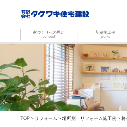
家づくりへの思い
新築施工例
concept
works
家づくりの流れ
タケワキデザイン
お金のはなし
設計事務所デザイン
自然力を活かす
木の家にこだわる
時間をかけてつくる
TOP
>
リフォーム
>
場所別・リフォーム施工例
> 
住み継ぐ