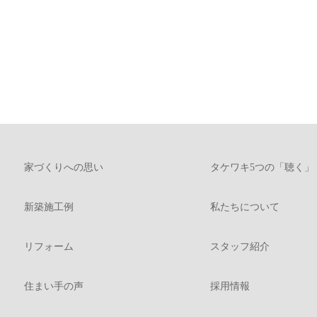
家づくりへの思い
タケワキ5つの「聴く」
新築施工例
私たちについて
リフォーム
スタッフ紹介
住まい手の声
採用情報