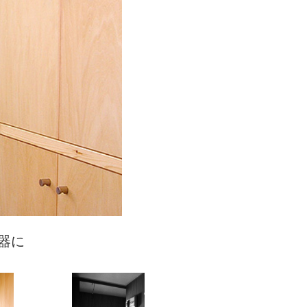
器に
いに