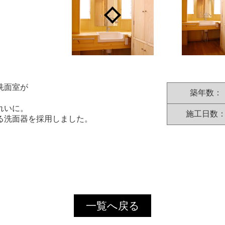
洗面室が
築年数：
れいに。
施工日数
る洗面器を採用しました。
一覧へ戻る