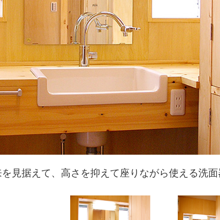
来を見据えて、高さを抑えて座りながら使える洗面
りつけ収納を設けて、たっぷり収納でスッキリきれ
築年数が経過した暗い洗面室