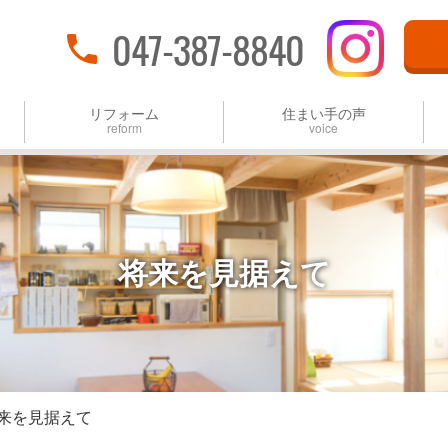
047-387-8840
リフォーム
住まい手の声
reform
voice
マンションリフォーム
戸建てリフォーム
将来を見据えて
タケワキ5つの「聴く」
全面リフォーム・増改築
場所別・リフォーム施工
将来を見据えて