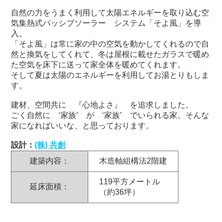
自然の力をうまく利用して太陽エネルギーを取り込む空
気集熱式パッシブソーラー システム「そよ風」を導
入。
「そよ風」は常に家の中の空気を動かしてくれるので自
然と換気をしてくれて、冬は屋根に載せたガラスで暖め
た空気を床下に送って家全体を暖めてくれます。
そして夏は太陽のエネルギーを利用してお湯とりもしま
す。
建材、空間共に 『心地よさ』 を追求しました。
ごく自然に ‘家族’ が ‘家族’ でいられる家。そんな
家になればいいな、と思っております。
設計：
(株) 共創
建築内容：
木造軸組構法2階建
119平方メートル
延床面積：
（約36坪）