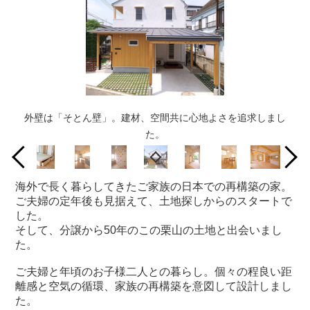
外壁は「そとん壁」。建材、空間共に心地よさを追求しまし
リビングダイニングの一角には小上がりの和室があります
キッチンの床はコルクタイルでお手入れも楽々
ステンドグラスから差し込む光が柔らかです
扉を閉めれば個室としても使えます
書斎にあるボルダリングができる壁
畳の下は、たっぷりの収納空間
明るいリビングダイニング
た。
海外で長く暮らしてきたご家族の日本での再構築の家。
ご夫婦の定年後も見据えて、土地探しからのスタートで
した。
そして、分譲から50年のこの栗山の土地と出会いまし
た。
ご夫婦と年頃のお子様二人との暮らし。個々の程良い距
離感と空気の循環、家族の再構築を意図して設計しまし
た。