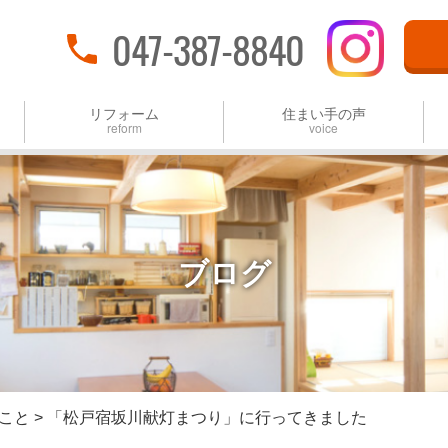
047-387-8840
リフォーム
住まい手の声
reform
voice
マンションリフォーム
戸建てリフォーム
ブログ
タケワキ5つの「聴く」
全面リフォーム・増改築
場所別・リフォーム施工
こと
> 「松戸宿坂川献灯まつり」に行ってきました