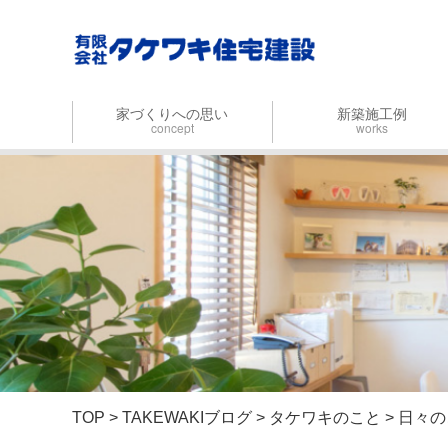
家づくりへの思い
新築施工例
concept
works
家づくりの流れ
タケワキデザイン
お金のはなし
設計事務所デザイン
自然力を活かす
木の家にこだわる
時間をかけてつくる
TOP
>
TAKEWAKIブログ
>
タケワキのこと
>
日々の
住み継ぐ