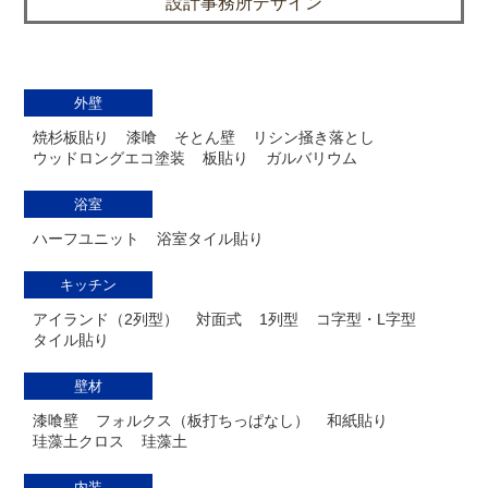
設計事務所デザイン
外壁
焼杉板貼り
漆喰
そとん壁
リシン掻き落とし
ウッドロングエコ塗装
板貼り
ガルバリウム
浴室
ハーフユニット
浴室タイル貼り
キッチン
アイランド（2列型）
対面式
1列型
コ字型・L字型
タイル貼り
壁材
漆喰壁
フォルクス（板打ちっぱなし）
和紙貼り
珪藻土クロス
珪藻土
内装