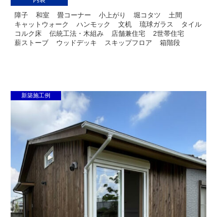
障子
和室
畳コーナー
小上がり
堀コタツ
土間
キャットウォーク
ハンモック
文机
琉球ガラス
タイル
コルク床
伝統工法・木組み
店舗兼住宅
2世帯住宅
薪ストーブ
ウッドデッキ
スキップフロア
箱階段
新築施工例